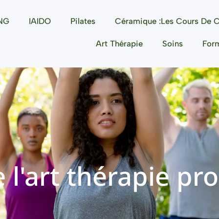
NG
IAIDO
Pilates
Céramique :les Cours De C
Art Thérapie
Soins
For
 l'art thérapie pro