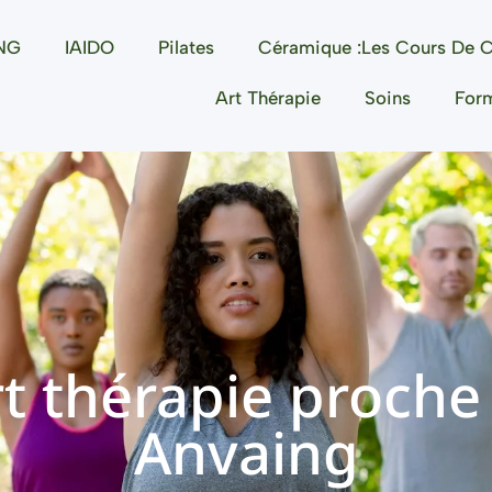
NG
IAIDO
Pilates
Céramique :les Cours De C
Art Thérapie
Soins
For
rt thérapie proche
Anvaing