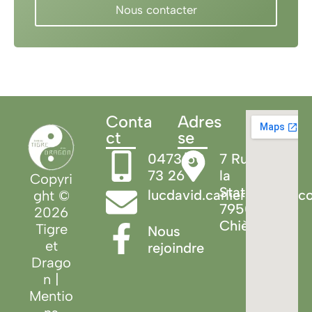
Nous contacter
Conta
Adres
ct
se
0473/50
7 Rue de
73 26
la
Copyri
Station
lucdavid.carlier@gmail.
ght ©
7950
2026
Chièvres
Tigre
Nous
et
rejoindre
Drago
n |
Mentio