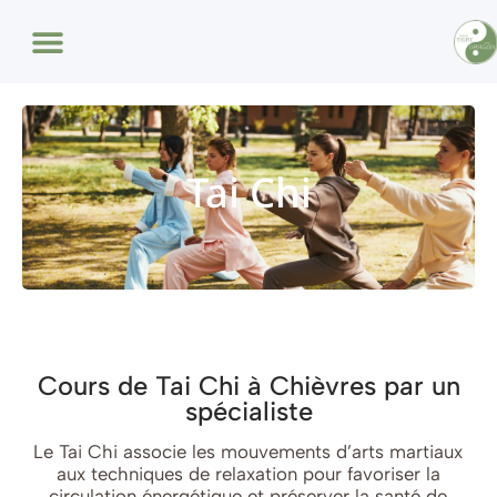
Céramique :les Cours De Céramique Ne Sont Plus Proposés
Art Thérapie
Tai Chi
Cours de Tai Chi à Chièvres par un
spécialiste
Le Tai Chi associe les mouvements d’arts martiaux
aux techniques de relaxation pour favoriser la
circulation énergétique et préserver la santé de