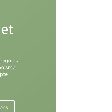
 et
Soignies
ganisme
mpte
ions